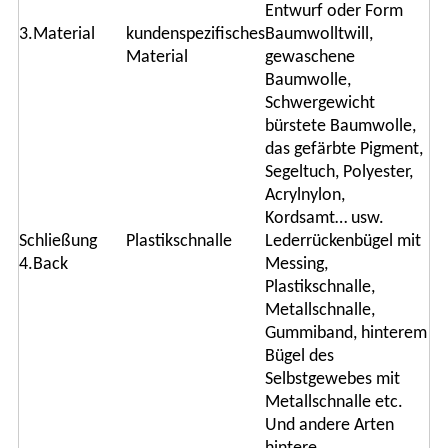
Entwurf oder Form
3.Material
kundenspezifisches
Baumwolltwill,
Material
gewaschene
Baumwolle,
Schwergewicht
bürstete Baumwolle,
das gefärbte Pigment,
Segeltuch, Polyester,
Acrylnylon,
Kordsamt… usw.
Schließung
Plastikschnalle
Lederrückenbügel mit
4.Back
Messing,
Plastikschnalle,
Metallschnalle,
Gummiband, hinterem
Bügel des
Selbstgewebes mit
Metallschnalle etc.
Und andere Arten