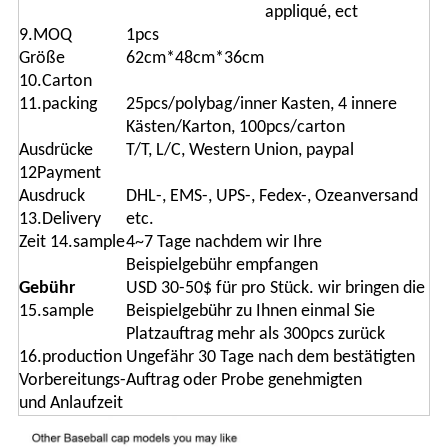
appliqué, ect
9.MOQ
1pcs
Größe
62cm*48cm*36cm
10.Carton
11.packing
25pcs/polybag/inner Kasten, 4 innere
Kästen/Karton, 100pcs/carton
Ausdrücke
T/T, L/C, Western Union, paypal
12Payment
Ausdruck
DHL-, EMS-, UPS-, Fedex-, Ozeanversand
13.Delivery
etc.
Zeit 14.sample
4~7 Tage nachdem wir Ihre
Beispielgebühr empfangen
Gebühr
USD 30-50$ für pro Stück. wir bringen die
15.sample
Beispielgebühr zu Ihnen einmal Sie
Platzauftrag mehr als 300pcs zurück
16.production
Ungefähr 30 Tage nach dem bestätigten
Vorbereitungs-
Auftrag oder Probe genehmigten
und Anlaufzeit