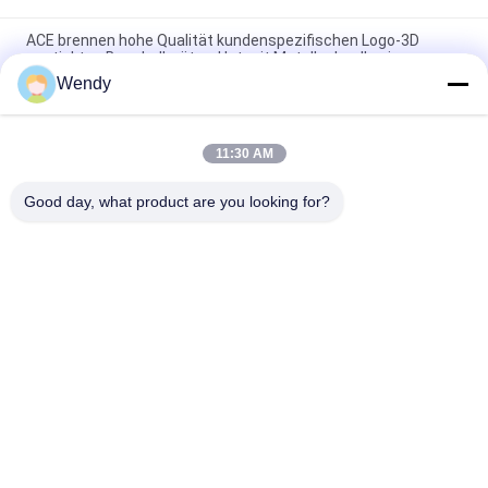
ACE brennen hohe Qualität kundenspezifischen Logo-3D
gestickten Baseballmütze-Hut mit Metallschnalle ein
Wendy
Platten-Baseballmütze-fester klassischer sechs Platten-
unstrukturierter Vati-Hut 100% des Polyester-6
11:30 AM
Fernlastfahrer gebogene Platten-Vati-Kappe des Rand-sechs
stickte USA-Logo
Good day, what product are you looking for?
Beliebte Kategorien
Alle
Gestickte 
Druckbaseballmützen
Baseballmützen
5 Platten-
Fernlastfahrerkappe 
Baseballmütze
Mit 5 Platten
Flache Rand-
Justierbare Golf-
Hysteresen-Hüte
Hüte