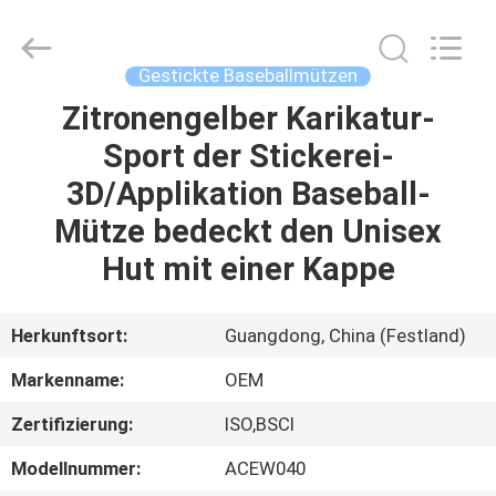
Headwear
Manufacturing
Co.,
Ltd..
All
Gestickte Baseballmützen
Rights
Reserved.
Zitronengelber Karikatur-
HAUS
Sport der Stickerei-
PRODUKTE
3D/Applikation Baseball-
Mütze bedeckt den Unisex
ÜBER
Hut mit einer Kappe
UNS
Herkunftsort:
Guangdong, China (Festland)
FABRIK-
Markenname:
OEM
AUSFLUG
Zertifizierung:
ISO,BSCI
QUALITÄTSKONTROLLE
Modellnummer:
ACEW040