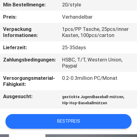
Min Bestellmenge:
20/style
TRETEN
Preis:
Verhandelbar
SIE
Verpackung
1pcs/PP Tasche, 25pcs/inner
MIT
Informationen:
Kasten, 100pcs/carton
UNS
Lieferzeit:
25-35days
IN
Zahlungsbedingungen:
HSBC, T/T, Western Union,
VERBINDUNG
Paypal
Versorgungsmaterial-
0.2-0.3million PC/Monat
NACHRICHTEN
Fähigkeit:
Ausgesucht:
,
gestickte Jugendbaseball-mützen
FÄLLE
Hip-Hop-Baseballmützen
BESTPREIS
SITEMAP