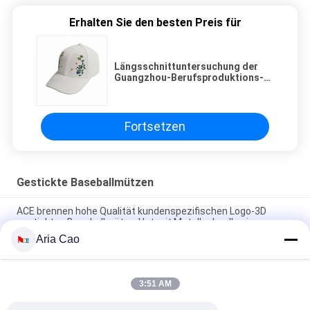
Erhalten Sie den besten Preis für
Längsschnittuntersuchung der
Guangzhou-Berufsproduktions-
Hut-Hersteller-6 Ihr eigener
Stickerei-Gewohnheitsbaseball
des Logosommers flacher
Fortsetzen
Gestickte Baseballmützen
ACE brennen hohe Qualität kundenspezifischen Logo-3D
gestickten Baseballmütze-Hut mit Metallschnalle ein
Aria Cao
Platten-Baseballmütze-fester klassischer sechs Platten-
unstrukturierter Vati-Hut 100% des Polyester-6
3:51 AM
Fernlastfahrer gebogene Platten-Vati-Kappe des Rand-sechs
stickte USA-Logo