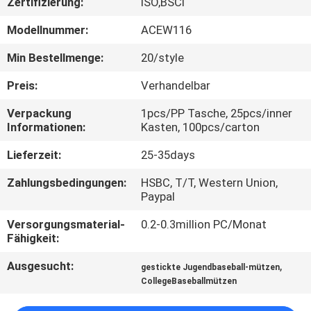
Zertifizierung:
ISO,BSCI
TRETEN
Modellnummer:
ACEW116
SIE
Min Bestellmenge:
20/style
MIT
Preis:
Verhandelbar
UNS
Verpackung
1pcs/PP Tasche, 25pcs/inner
IN
Informationen:
Kasten, 100pcs/carton
VERBINDUNG
Lieferzeit:
25-35days
Zahlungsbedingungen:
HSBC, T/T, Western Union,
NACHRICHTEN
Paypal
Versorgungsmaterial-
0.2-0.3million PC/Monat
FÄLLE
Fähigkeit:
Ausgesucht:
,
gestickte Jugendbaseball-mützen
SITEMAP
CollegeBaseballmützen