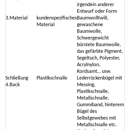
irgendein anderer
Entwurf oder Form
3.Material
kundenspezifisches
Baumwolltwill,
Material
gewaschene
Baumwolle,
Schwergewicht
bürstete Baumwolle,
das gefärbte Pigment,
Segeltuch, Polyester,
Acrylnylon,
Kordsamt… usw.
Schließung
Plastikschnalle
Lederrückenbügel mit
4.Back
Messing,
Plastikschnalle,
Metallschnalle,
Gummiband, hinterem
Bügel des
Selbstgewebes mit
Metallschnalle etc.