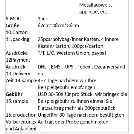
Metallausweis,
appliqué, ect
9.MOQ
1pcs
Größe
62cm*48cm*36cm
10.Carton
11.packing
25pcs/polybag/inner Kasten, 4 innere
Kästen/Karton, 100pcs/carton
Ausdrücke
T/T, L/C, Western Union, paypal
12Payment
Ausdruck
DHL-, EMS-, UPS-, Fedex-, Ozeanversand
13.Delivery
etc.
Zeit 14.sample
4~7 Tage nachdem wir Ihre
Beispielgebühr empfangen
Gebühr
USD 30-50$ für pro Stück. wir bringen die
15.sample
Beispielgebühr zu Ihnen einmal Sie
Platzauftrag mehr als 300pcs zurück
16.production
Ungefähr 30 Tage nach dem bestätigten
Vorbereitungs-
Auftrag oder Probe genehmigten
und Anlaufzeit