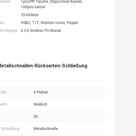
tionen:
1pcs/PP Tasche, 25pcs/inner Kasten,
100pcs/carton
25-60days
en:
HSBC, T/T, Western Union, Paypal
-Fähigkeit:
0.2-0.3million PC/Monat
etallschnallen-Rückseiten-Schließung
-Art:
6 Platten
echt:
Weiblich
56
e Schließung:
Metallschnalle