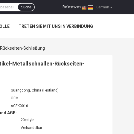
Referenzen
Suche
|
German
OLLE
TRETEN SIE MIT UNS IN VERBINDUNG
-Rückseiten-Schließung
ikel-Metallschnallen-Rückseiten-
Guangdong, China (Festland)
OEM
ACEK0016
and AGB:
20/style
Verhandelbar