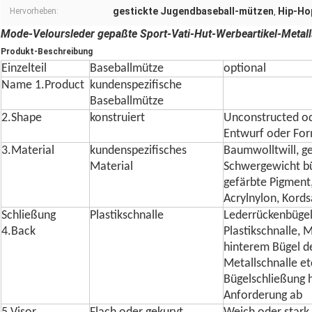
gestickte Jugendbaseball-mützen
Hip-Ho
Hervorheben:
,
Mode-Veloursleder gepaßte Sport-Vati-Hut-Werbeartikel-Metal
Produkt-Beschreibung
Einzelteil
Baseballmütze
optional
Name 1.Product
kundenspezifische
Baseballmütze
2.Shape
konstruiert
Unconstructed od
Entwurf oder Fo
3.Material
kundenspezifisches
Baumwolltwill, 
Material
Schwergewicht b
gefärbte Pigment,
Acrylnylon, Kord
Schließung
Plastikschnalle
Lederrückenbügel
4.Back
Plastikschnalle, 
hinterem Bügel d
Metallschnalle et
Bügelschließung 
Anforderung ab