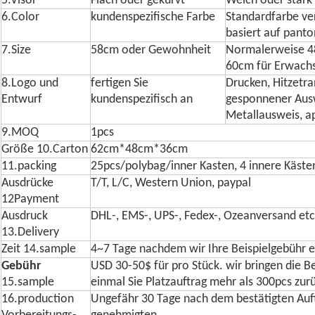
5.Visor
Flach oder gekurvt
Weich oder stark
6.Color
kundenspezifische Farbe
Standardfarbe ver
basiert auf pant
7.Size
58cm oder Gewohnheit
Normalerweise 4
60cm für Erwach
8.Logo und
fertigen Sie
Drucken, Hitzetra
Entwurf
kundenspezifisch an
gesponnener Auswe
Metallausweis, ap
9.MOQ
1pcs
Größe 10.Carton
62cm*48cm*36cm
11.packing
25pcs/polybag/inner Kasten, 4 innere Käst
Ausdrücke
T/T, L/C, Western Union, paypal
12Payment
Ausdruck
DHL-, EMS-, UPS-, Fedex-, Ozeanversand etc
13.Delivery
Zeit 14.sample
4~7 Tage nachdem wir Ihre Beispielgebühr
Gebühr
USD 30-50$ für pro Stück. wir bringen die B
15.sample
einmal Sie Platzauftrag mehr als 300pcs zur
16.production
Ungefähr 30 Tage nach dem bestätigten Auf