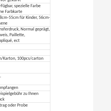
 Vor-gekurvt
fügbar, spezielle Farbe
one Farbkarte
8cm-55cm für Kinder, 56cm-
sene
nsferdruck, Normal geprägt,
is, Paillette,
pliqué, ect
en/Karton, 100pcs/carton
.
 empfangen
eispielgebühr zu Ihnen
ück
trag oder Probe