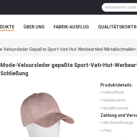
ODUKTE
ÜBER UNS
FABRIK-AUSFLUG
QUALITÄTSKONTR
N
FÄLLE
-Veloursleder Gepaßte Sport-Vati-Hut-Werbeartikel-Metallschnallen
Mode-Veloursleder gepaßte Sport-Vati-Hut-Werbeart
Schließung
Produktdetails:
Herkunftsort:
Markenname:
Modellnummer:
Zahlung und Vers
Min Bestellmenge:
Preis: