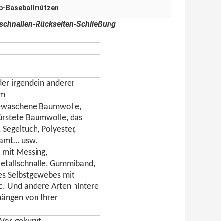
p-Baseballmützen
lschnallen-Rückseiten-Schließung
er irgendein anderer
rm
gewaschene Baumwolle,
ürstete Baumwolle, das
 Segeltuch, Polyester,
samt… usw.
 mit Messing,
Metallschnalle, Gummiband,
es Selbstgewebes mit
c. Und andere Arten hintere
hängen von Ihrer