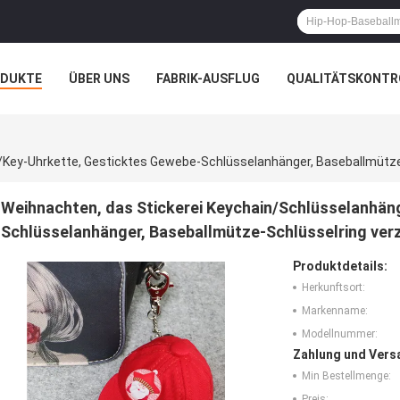
ODUKTE
ÜBER UNS
FABRIK-AUSFLUG
QUALITÄTSKONTR
N
FÄLLE
/key-Uhrkette, Gesticktes Gewebe-Schlüsselanhänger, Baseballmütze-
Weihnachten, das Stickerei Keychain/Schlüsselanhän
Schlüsselanhänger, Baseballmütze-Schlüsselring verz
Produktdetails:
Herkunftsort:
Markenname:
Modellnummer:
Zahlung und Vers
Min Bestellmenge:
Preis: