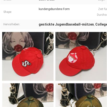
kundengebundene Form
Zeit fü
Shape:
Durchsc
gestickte Jugendbaseball-mützen
Colleg
Hervorheben:
,