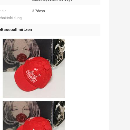
r die
3-7days
hnittsbildung:
eBaseballmützen