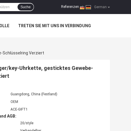
Referenzen
Suche
|
German
OLLE
TRETEN SIE MIT UNS IN VERBINDUNG
Schlüsselring Verziert
ger/key-Uhrkette, gesticktes Gewebe-
iert
Guangdong, China (Festland)
OEM
ACE-GIFT1
and AGB:
20/style
Verhandelbar