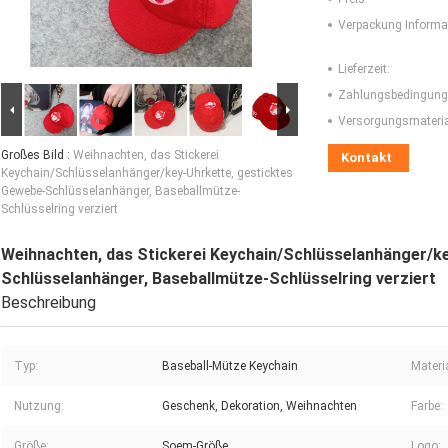
Verpackung Informa
Lieferzeit:
Zahlungsbedingung
Versorgungsmaterial
Großes Bild :
Weihnachten, das Stickerei
Kontakt
Keychain/Schlüsselanhänger/key-Uhrkette, gesticktes
Gewebe-Schlüsselanhänger, Baseballmütze-
Schlüsselring verziert
Weihnachten, das Stickerei Keychain/Schlüsselanhänger/k
Schlüsselanhänger, Baseballmütze-Schlüsselring verziert
Beschreibung
Typ:
Baseball-Mütze Keychain
Materia
Nutzung:
Geschenk, Dekoration, Weihnachten
Farbe:
Größe:
Soem-Größe
Logo: