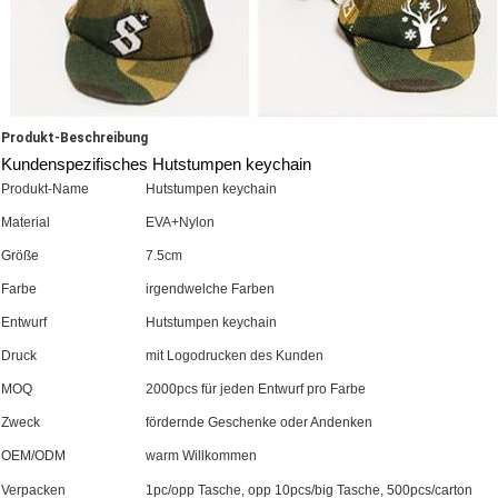
Produkt-Beschreibung
Kundenspezifisches Hutstumpen keychain
Produkt-Name
Hutstumpen keychain
Material
EVA+Nylon
Größe
7.5cm
Farbe
irgendwelche Farben
Entwurf
Hutstumpen keychain
Druck
mit Logodrucken des Kunden
MOQ
2000pcs für jeden Entwurf pro Farbe
Zweck
fördernde Geschenke oder Andenken
OEM/ODM
warm Willkommen
Verpacken
1pc/opp Tasche, opp 10pcs/big Tasche, 500pcs/carton