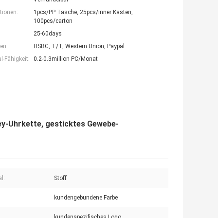
tionen:
1pcs/PP Tasche, 25pcs/inner Kasten,
100pcs/carton
25-60days
en:
HSBC, T/T, Western Union, Paypal
-Fähigkeit:
0.2-0.3million PC/Monat
ey-Uhrkette, gesticktes Gewebe-
l:
Stoff
kundengebundene Farbe
kundenspezifisches Logo