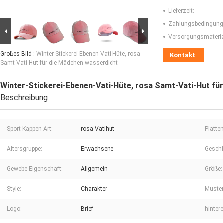
Lieferzeit:
Zahlungsbedingung
Versorgungsmaterial
Großes Bild :
Winter-Stickerei-Ebenen-Vati-Hüte, rosa
Kontakt
Samt-Vati-Hut für die Mädchen wasserdicht
Winter-Stickerei-Ebenen-Vati-Hüte, rosa Samt-Vati-Hut fü
Beschreibung
Sport-Kappen-Art:
rosa Vatihut
Platten
Altersgruppe:
Erwachsene
Geschl
Gewebe-Eigenschaft:
Allgemein
Größe:
Style:
Charakter
Muster
Logo:
Brief
hinter