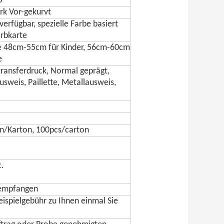
b
rk Vor-gekurvt
erfügbar, spezielle Farbe basiert
rbkarte
 48cm-55cm für Kinder, 56cm-60cm
e
transferdruck, Normal geprägt,
sweis, Paillette, Metallausweis,
en/Karton, 100pcs/carton
c.
 empfangen
eispielgebühr zu Ihnen einmal Sie