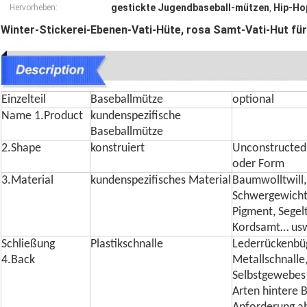
gestickte Jugendbaseball-mützen
Hip-Ho
Hervorheben:
,
Winter-Stickerei-Ebenen-Vati-Hüte, rosa Samt-Vati-Hut fü
Einzelteil
Baseballmütze
optional
Name 1.Product
kundenspezifische
Baseballmütze
2.Shape
konstruiert
Unconstructed 
oder Form
3.Material
kundenspezifisches Material
Baumwolltwill
Schwergewicht
Pigment, Segelt
Kordsamt… us
Schließung
Plastikschnalle
Lederrückenbüg
4.Back
Metallschnalle
Selbstgewebes 
Arten hintere 