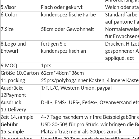
Anforderung a
5.Visor
Flach oder gekurvt
Weich oder sta
6.Color
kundenspezifische Farbe
Standardfarbe v
auf pantone Fa
7.Size
58cm oder Gewohnheit
Normalerweise
für Erwachsen
8.Logo und
fertigen Sie
Drucken, Hitze
Entwurf
kundenspezifisch an
gesponnener Au
appliqué, ect
9.MOQ
1pcs
Größe 10.Carton
62cm*48cm*36cm
11.packing
25pcs/polybag/inner Kasten, 4 innere Käst
Ausdrücke
T/T, L/C, Western Union, paypal
12Payment
Ausdruck
DHL-, EMS-, UPS-, Fedex-, Ozeanversand et
13.Delivery
Zeit 14.sample
4~7 Tage nachdem wir Ihre Beispielgebühr
Gebühr
USD 30-50$ für pro Stück. wir bringen die B
15.sample
Platzauftrag mehr als 300pcs zurück