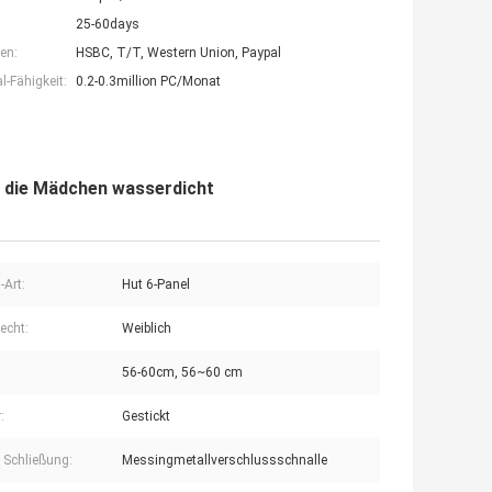
25-60days
en:
HSBC, T/T, Western Union, Paypal
-Fähigkeit:
0.2-0.3million PC/Monat
r die Mädchen wasserdicht
-Art:
Hut 6-Panel
echt:
Weiblich
56-60cm, 56~60 cm
:
Gestickt
e Schließung:
Messingmetallverschlussschnalle