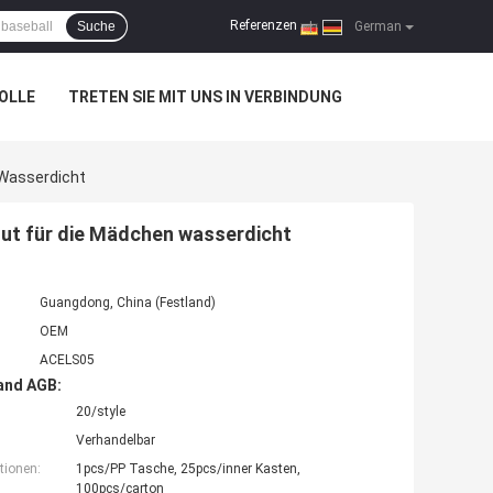
Referenzen
Suche
|
German
OLLE
TRETEN SIE MIT UNS IN VERBINDUNG
 Wasserdicht
Hut für die Mädchen wasserdicht
Guangdong, China (Festland)
OEM
ACELS05
and AGB:
20/style
Verhandelbar
tionen:
1pcs/PP Tasche, 25pcs/inner Kasten,
100pcs/carton