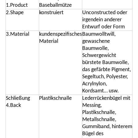
1.Product
Baseballmütze
2.Shape
konstruiert
Unconstructed oder
irgendein anderer
Entwurf oder Form
3.Material
kundenspezifisches
Baumwolltwill,
Material
gewaschene
Baumwolle,
Schwergewicht
bürstete Baumwolle,
das gefärbte Pigment,
Segeltuch, Polyester,
Acrylnylon,
Kordsamt… usw.
Schließung
Plastikschnalle
Lederrückenbügel mit
4.Back
Messing,
Plastikschnalle,
Metallschnalle,
Gummiband, hinterem
Bügel des