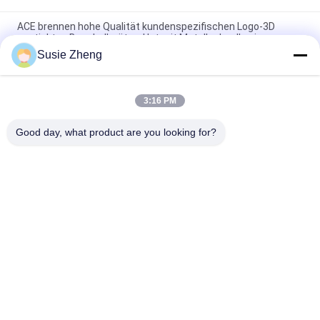
ACE brennen hohe Qualität kundenspezifischen Logo-3D
gestickten Baseballmütze-Hut mit Metallschnalle ein
Susie Zheng
Platten-Baseballmütze-fester klassischer sechs Platten-
unstrukturierter Vati-Hut 100% des Polyester-6
3:16 PM
Fernlastfahrer gebogene Platten-Vati-Kappe des Rand-sechs
stickte USA-Logo
Good day, what product are you looking for?
Beliebte Kategorien
Alle
Gestickte 
Druckbaseballmützen
Baseballmützen
5 Platten-
Fernlastfahrerkappe 
Baseballmütze
Mit 5 Platten
Flache Rand-
Justierbare Golf-
Hysteresen-Hüte
Hüte