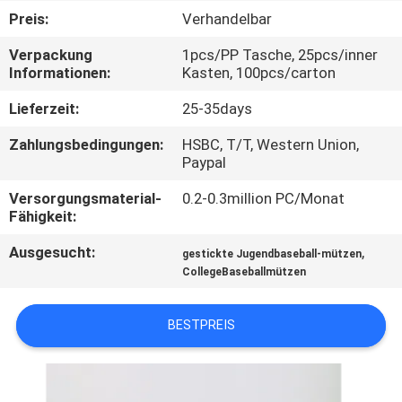
Preis:
Verhandelbar
TRETEN
Verpackung
1pcs/PP Tasche, 25pcs/inner
SIE
Informationen:
Kasten, 100pcs/carton
MIT
Lieferzeit:
25-35days
UNS
Zahlungsbedingungen:
HSBC, T/T, Western Union,
IN
Paypal
VERBINDUNG
Versorgungsmaterial-
0.2-0.3million PC/Monat
Fähigkeit:
NACHRICHTEN
Ausgesucht:
,
gestickte Jugendbaseball-mützen
CollegeBaseballmützen
FÄLLE
BESTPREIS
SITEMAP