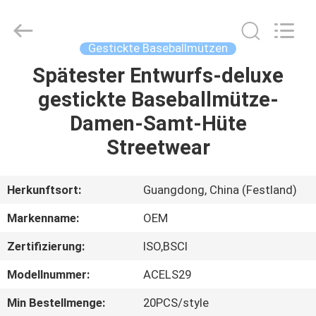
Headwear
Manufacturing
Co.,
Ltd..
All
Gestickte Baseballmützen
Rights
Reserved.
Spätester Entwurfs-deluxe
HAUS
gestickte Baseballmütze-
PRODUKTE
Damen-Samt-Hüte
Streetwear
ÜBER
UNS
Herkunftsort:
Guangdong, China (Festland)
Markenname:
OEM
FABRIK-
Zertifizierung:
ISO,BSCI
AUSFLUG
Modellnummer:
ACELS29
QUALITÄTSKONTROLLE
Min Bestellmenge:
20PCS/style