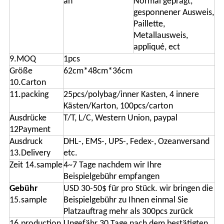
an
Normal geprägt,
gesponnener Ausweis,
Paillette,
Metallausweis,
appliqué, ect
9.MOQ
1pcs
Größe
62cm*48cm*36cm
10.Carton
11.packing
25pcs/polybag/inner Kasten, 4 innere
Kästen/Karton, 100pcs/carton
Ausdrücke
T/T, L/C, Western Union, paypal
12Payment
Ausdruck
DHL-, EMS-, UPS-, Fedex-, Ozeanversand
13.Delivery
etc.
Zeit 14.sample
4~7 Tage nachdem wir Ihre
Beispielgebühr empfangen
Gebühr
USD 30-50$ für pro Stück. wir bringen die
15.sample
Beispielgebühr zu Ihnen einmal Sie
Platzauftrag mehr als 300pcs zurück
16.production
Ungefähr 30 Tage nach dem bestätigten