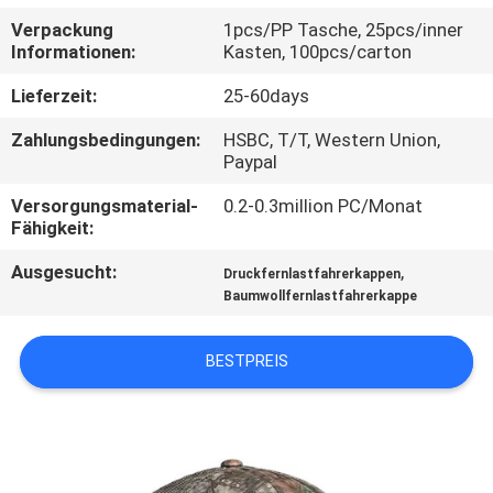
Verpackung
1pcs/PP Tasche, 25pcs/inner
TRETEN
Informationen:
Kasten, 100pcs/carton
SIE
Lieferzeit:
25-60days
MIT
Zahlungsbedingungen:
HSBC, T/T, Western Union,
UNS
Paypal
IN
Versorgungsmaterial-
0.2-0.3million PC/Monat
Fähigkeit:
VERBINDUNG
Ausgesucht:
,
Druckfernlastfahrerkappen
Baumwollfernlastfahrerkappe
NACHRICHTEN
BESTPREIS
FÄLLE
SITEMAP