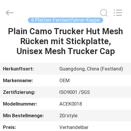
Headwear
Manufacturing
Co.,
Ltd..
All
6 Platten-Fernlastfahrer-Kappe
Rights
Reserved.
Plain Camo Trucker Hut Mesh
HAUS
Rücken mit Stickplatte,
PRODUKTE
Unisex Mesh Trucker Cap
ÜBER
Herkunftsort:
Guangdong, China (Festland)
UNS
Markenname:
OEM
Zertifizierung:
ISO9001 /SGS
FABRIK-
Modellnummer:
ACEK0018
AUSFLUG
Min Bestellmenge:
20/style
QUALITÄTSKONTROLLE
Preis:
Verhandelbar