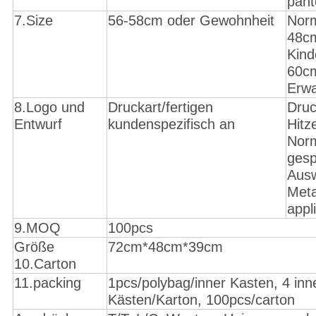
pant
7.Size
56-58cm oder Gewohnheit
Norm
48c
Kind
60cm
Erw
8.Logo und
Druckart/fertigen
Druc
Entwurf
kundenspezifisch an
Hitz
Norm
ges
Ausw
Meta
appl
9.MOQ
100pcs
Größe
72cm*48cm*39cm
10.Carton
11.packing
1pcs/polybag/inner Kasten, 4 inn
Kästen/Karton, 100pcs/carton