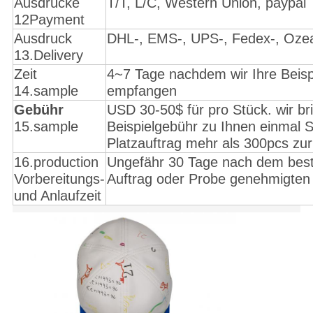
Ausdrücke
T/T, L/C, Western Union, paypal
12Payment
Ausdruck
DHL-, EMS-, UPS-, Fedex-, Ozea
13.Delivery
Zeit
4~7 Tage nachdem wir Ihre Beisp
14.sample
empfangen
Gebühr
USD 30-50$ für pro Stück. wir br
15.sample
Beispielgebühr zu Ihnen einmal S
Platzauftrag mehr als 300pcs zu
16.production
Ungefähr 30 Tage nach dem best
Vorbereitungs-
Auftrag oder Probe genehmigten
und Anlaufzeit