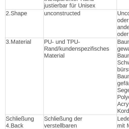
justierbar für Unisex
2.Shape
unconstructed
Unco
oder
ande
ode
3.Material
PU- und TPU-
Baum
Rand/kundenspezifisches
gew
Material
Baum
Schw
bürs
Baum
gefä
Sege
Poly
Acry
Kor
Schließung
Schließung der
Lede
4.Back
verstellbaren
mit 