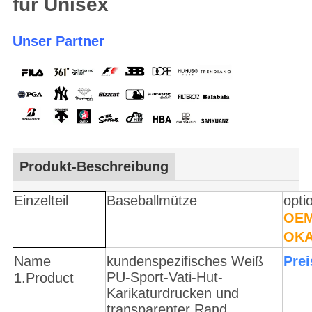
für Unisex
Unser Partner
Produkt-Beschreibung
Einzelteil
Baseballmütze
opti
OEM
OK
Name
kundenspezifisches
Weiß
Prei
PU-Sport-Vati-Hut-
1.Product
Karikaturdrucken und
transparenter Rand