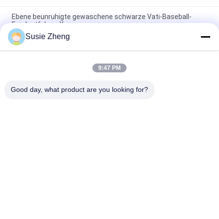
Ebene beunruhigte gewaschene schwarze Vati-Baseball-
Fernlastfahrer-Kappe
Susie Zheng
56cm unstrukturierte Vati-Baseballmütze-Stickerei Logo
Customized
9:47 PM
Freier Raum trägt Vati-Hüte mit Sonntags-Metallschnallen-
Stickerei-Logo zur Schau
Good day, what product are you looking for?
Beliebte Kategorien
Alle
Gestickte 
Druckbaseballmützen
Baseballmützen
5 Platten-
Fernlastfahrerkappe 
Baseballmütze
Mit 5 Platten
Flache Rand-
Justierbare Golf-
Hysteresen-Hüte
Hüte