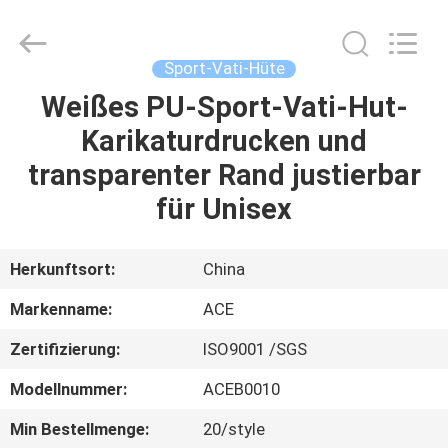
Headwear
Manufacturing
Co.,
Ltd..
All
Sport-Vati-Hüte
Rights
Reserved.
Weißes PU-Sport-Vati-Hut-
HAUS
Karikaturdrucken und
PRODUKTE
transparenter Rand justierbar
für Unisex
ÜBER
UNS
Herkunftsort:
China
Markenname:
ACE
FABRIK-
Zertifizierung:
ISO9001 /SGS
AUSFLUG
Modellnummer:
ACEB0010
QUALITÄTSKONTROLLE
Min Bestellmenge:
20/style