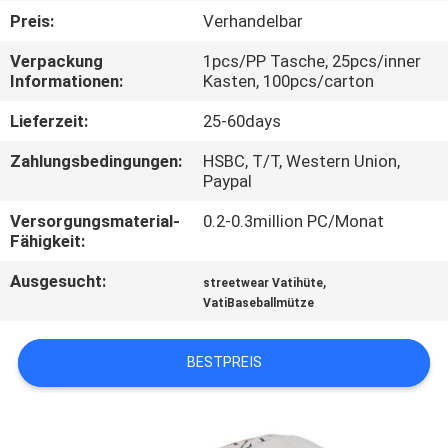
Preis:
Verhandelbar
TRETEN
Verpackung
1pcs/PP Tasche, 25pcs/inner
SIE
Informationen:
Kasten, 100pcs/carton
MIT
Lieferzeit:
25-60days
UNS
Zahlungsbedingungen:
HSBC, T/T, Western Union,
IN
Paypal
VERBINDUNG
Versorgungsmaterial-
0.2-0.3million PC/Monat
Fähigkeit:
NACHRICHTEN
Ausgesucht:
,
streetwear Vatihüte
VatiBaseballmütze
FÄLLE
BESTPREIS
SITEMAP