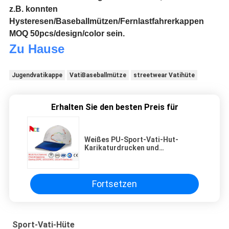
z.B. konnten
Hysteresen/Baseballmützen/Fernlastfahrerkappen
MOQ 50pcs/design/color sein.
Zu Hause
Jugendvatikappe
VatiBaseballmütze
streetwear Vatihüte
Erhalten Sie den besten Preis für
Weißes PU-Sport-Vati-Hut-
Karikaturdrucken und
transparenter Rand justierbar für
Unisex
Fortsetzen
Sport-Vati-Hüte