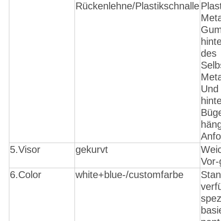
Rückenlehne/Plastikschnalle
Plas
Meta
Gum
hint
des
Selb
Meta
Und 
hint
Büge
häng
Anfo
5.Visor
gekurvt
Weic
Vor-
6.Color
white+blue-/customfarbe
Stan
verf
spez
basi