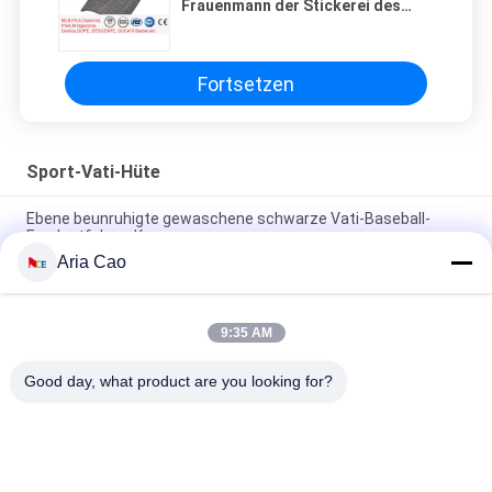
Frauenmann der Stickerei des
Buchstaben 3d justierbaren
Fortsetzen
Sport-Vati-Hüte
Ebene beunruhigte gewaschene schwarze Vati-Baseball-
Fernlastfahrer-Kappe
Aria Cao
56cm unstrukturierte Vati-Baseballmütze-Stickerei Logo
Customized
9:35 AM
Freier Raum trägt Vati-Hüte mit Sonntags-Metallschnallen-
Stickerei-Logo zur Schau
Good day, what product are you looking for?
Beliebte Kategorien
Alle
Gestickte 