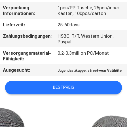
Verpackung
1pcs/PP Tasche, 25pcs/inner
TRETEN
Informationen:
Kasten, 100pcs/carton
SIE
Lieferzeit:
25-60days
MIT
Zahlungsbedingungen:
HSBC, T/T, Western Union,
UNS
Paypal
IN
Versorgungsmaterial-
0.2-0.3million PC/Monat
Fähigkeit:
VERBINDUNG
Ausgesucht:
,
Jugendvatikappe
streetwear Vatihüte
NACHRICHTEN
BESTPREIS
FÄLLE
SITEMAP