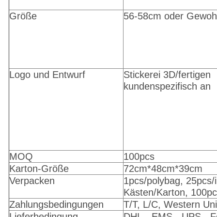
Größe
56-58cm oder Gewoh
Logo und Entwurf
Stickerei 3D/fertigen
kundenspezifisch an
MOQ
100pcs
Karton-Größe
72cm*48cm*39cm
Verpacken
1pcs/polybag, 25pcs/i
Kästen/Karton, 100pc
Zahlungsbedingungen
T/T, L/C, Western Uni
Lieferbedingung
DHL-, EMS-, UPS-, F