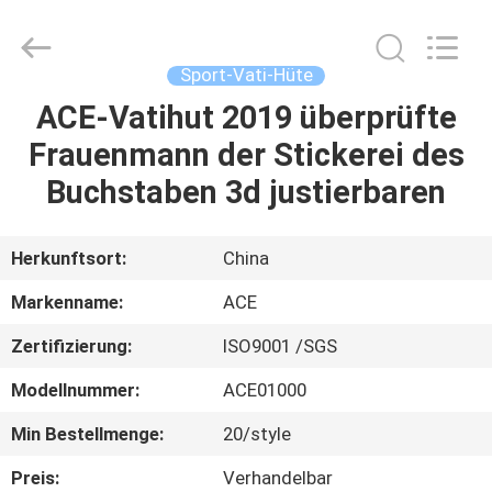
Headwear
Manufacturing
Co.,
Ltd..
All
Sport-Vati-Hüte
Rights
Reserved.
ACE-Vatihut 2019 überprüfte
HAUS
Frauenmann der Stickerei des
PRODUKTE
Buchstaben 3d justierbaren
ÜBER
Herkunftsort:
China
UNS
Markenname:
ACE
Zertifizierung:
ISO9001 /SGS
FABRIK-
Modellnummer:
ACE01000
AUSFLUG
Min Bestellmenge:
20/style
QUALITÄTSKONTROLLE
Preis:
Verhandelbar