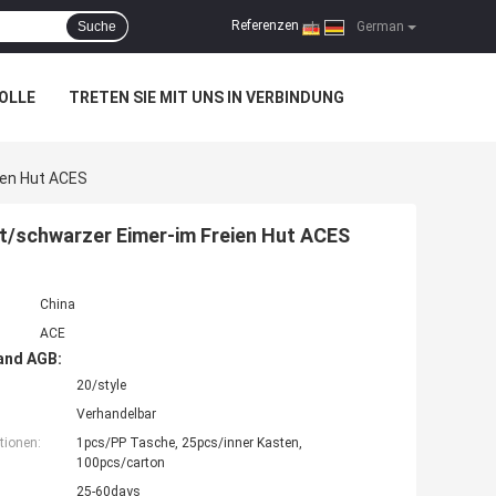
Referenzen
Suche
|
German
OLLE
TRETEN SIE MIT UNS IN VERBINDUNG
ien Hut ACES
t/schwarzer Eimer-im Freien Hut ACES
China
ACE
and AGB:
20/style
Verhandelbar
tionen:
1pcs/PP Tasche, 25pcs/inner Kasten,
100pcs/carton
25-60days