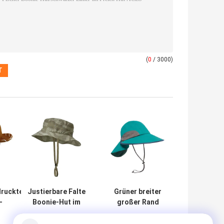
(
0
/ 3000)
druckte
Justierbare Falte
Grüner breiter
-
Boonie-Hut im
großer Rand
owboyhut-
Freien, Mann-
Boonie-Hut im
m Freien
Strand-
Freien für Damen