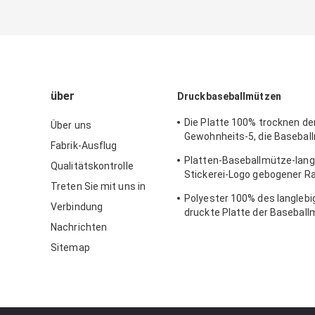
über
Druckbaseballmützen
Die Platte 100% trocknen de
Über uns
Gewohnheits-5, die Basebal
Fabrik-Ausflug
läuft, Sitz für das Radfahren
Platten-Baseballmütze-lang
Qualitätskontrolle
Stickerei-Logo gebogener R
Treten Sie mit uns in
kundenspezifischer Twill-Ba
Polyester 100% des langleb
raum der Metallschnallen-6
Verbindung
druckte Platte der Baseball
gesponnenem Band
Nachrichten
Sitemap