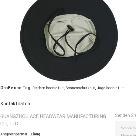
,
,
Größe und Tag:
Fischen boonie Hut
Sonnenschutzhut
Jagd boonie Hut
Kontaktdaten
Senden Sie
GUANGZHOU ACE HEADWEAR MANUFACTURING
CO., LTD.
Ansprechpartner:
Liang