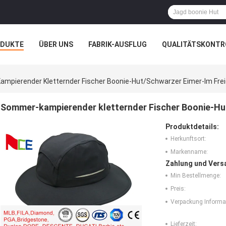
ODUKTE
ÜBER UNS
FABRIK-AUSFLUG
QUALITÄTSKONTR
N
FÄLLE
mpierender Kletternder Fischer Boonie-Hut/schwarzer Eimer-Im Fre
Sommer-kampierender kletternder Fischer Boonie-Hu
Produktdetails:
Herkunftsort:
Markenname:
Zahlung und Vers
Min Bestellmenge:
Preis:
Verpackung Informa
Lieferzeit: