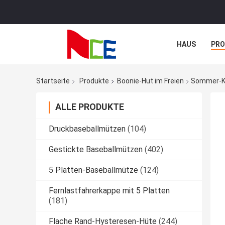
HAUS
PR
NACHRICHTE
Startseite
Produkte
Boonie-Hut im Freien
Sommer-Ka
ALLE PRODUKTE
Druckbaseballmützen
(104)
Gestickte Baseballmützen
(402)
5 Platten-Baseballmütze
(124)
Fernlastfahrerkappe mit 5 Platten
(181)
Flache Rand-Hysteresen-Hüte
(244)