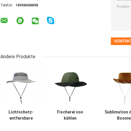
Telefon:
18998408898
Andere Produkte
Lichtschutz-
Fischerei von
Sublimation 
entfernbare
kühlen
Boonie
Gesichts-Hals-
Großhandelseimer-
Hut-/Baumwollc
Klappe im Freien
Hut-Kappen mit
multi Platte i