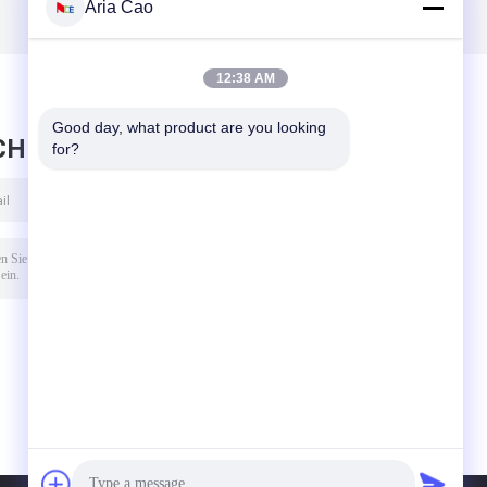
Aria Cao
Sonnenschutz
Sommer-
Camo-Eimer-Hut
Tätigkeit
mit Schnur
12:38 AM
Good day, what product are you looking 
CHRICHT HINTERLASSEN
for?