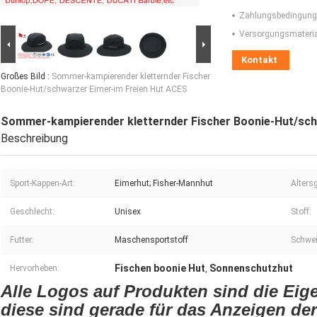
Zahlungsbedingung
Versorgungsmaterial
Kontakt
Großes Bild :
Sommer-kampierender kletternder Fischer
Boonie-Hut/schwarzer Eimer-im Freien Hut ACES
Sommer-kampierender kletternder Fischer Boonie-Hut/sch
Beschreibung
Sport-Kappen-Art:
Eimerhut; Fisher-Mannhut
Alters
Geschlecht:
Unisex
Stoff:
Futter:
Maschensportstoff
Schwe
Fischen boonie Hut
Sonnenschutzhut
Hervorheben:
,
Alle Logos auf Produkten sind die Eig
diese sind gerade für das Anzeigen d