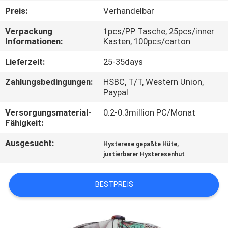
Preis:
Verhandelbar
TRETEN
Verpackung
1pcs/PP Tasche, 25pcs/inner
SIE
Informationen:
Kasten, 100pcs/carton
MIT
Lieferzeit:
25-35days
UNS
Zahlungsbedingungen:
HSBC, T/T, Western Union,
IN
Paypal
VERBINDUNG
Versorgungsmaterial-
0.2-0.3million PC/Monat
Fähigkeit:
NACHRICHTEN
Ausgesucht:
,
Hysterese gepaßte Hüte
justierbarer Hysteresenhut
FÄLLE
BESTPREIS
SITEMAP