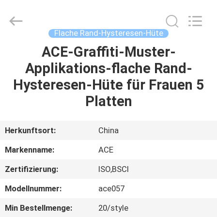
Headwear
Manufacturing
Co.,
Ltd..
All
Flache Rand-Hysteresen-Hüte
Rights
Reserved.
ACE-Graffiti-Muster-
HAUS
Applikations-flache Rand-
PRODUKTE
Hysteresen-Hüte für Frauen 5
Platten
ÜBER
UNS
Herkunftsort:
China
Markenname:
ACE
FABRIK-
Zertifizierung:
ISO,BSCI
AUSFLUG
Modellnummer:
ace057
QUALITÄTSKONTROLLE
Min Bestellmenge:
20/style