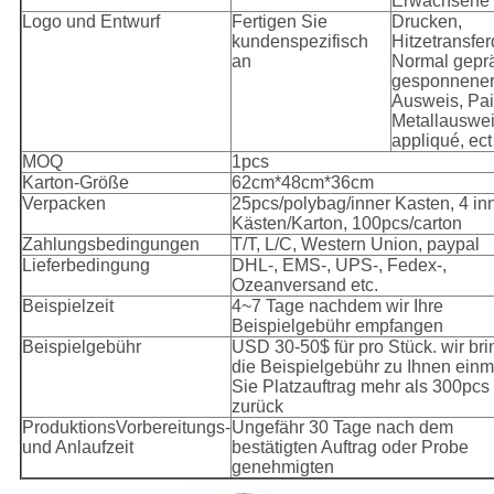
Erwachsene
Logo und Entwurf
Fertigen Sie
Drucken,
kundenspezifisch
Hitzetransfer
an
Normal geprä
gesponnene
Ausweis, Pail
Metallauswei
appliqué, ect
MOQ
1pcs
Karton-Größe
62cm*48cm*36cm
Verpacken
25pcs/polybag/inner Kasten, 4 in
Kästen/Karton, 100pcs/carton
Zahlungsbedingungen
T/T, L/C, Western Union, paypal
Lieferbedingung
DHL-, EMS-, UPS-, Fedex-,
Ozeanversand etc.
Beispielzeit
4~7 Tage nachdem wir Ihre
Beispielgebühr empfangen
Beispielgebühr
USD 30-50$ für pro Stück. wir br
die Beispielgebühr zu Ihnen einm
Sie Platzauftrag mehr als 300pcs
zurück
ProduktionsVorbereitungs-
Ungefähr 30 Tage nach dem
und Anlaufzeit
bestätigten Auftrag oder Probe
genehmigten