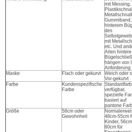
mit Messing,
Plastikschnal
Metallschnall
Gummiband,
hinterem Büg
des
Selbstgeweb
mit Metallsch
etc. Und and
Arten hintere
Bügelschlie
hängen von I
Anforderung
Maske
Flach oder gekurvt
Weich oder s
Vor-gekurvt
Farbe
Kundenspezifische
Standardfar
Farbe
verfügbar,
spezielle Fa
basiert auf
pantone Farb
Größe
58cm oder
Normalerwei
Gewohnheit
48cm-55cm f
Kinder, 56cm
60cm für