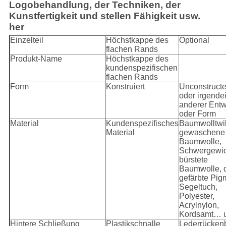
Logobehandlung, der Techniken, der
Kunstfertigkeit und stellen Fähigkeit usw.
her
Einzelteil
Höchstkappe des
Optional
flachen Rands
Produkt-Name
Höchstkappe des
kundenspezifischen
flachen Rands
Form
Konstruiert
Unconstruct
oder irgende
anderer Entw
oder Form
Material
Kundenspezifisches
Baumwolltwil
Material
gewaschene
Baumwolle,
Schwergewic
bürstete
Baumwolle, 
gefärbte Pig
Segeltuch,
Polyester,
Acrylnylon,
Kordsamt… 
Hintere Schließung
Plastikschnalle
Lederrücken