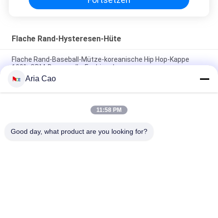
Flache Rand-Hysteresen-Hüte
Flache Rand-Baseball-Mütze-koreanische Hip Hop-Kappe
100% ODM-Baumwolle-Fashional
Aria Cao
Baumwolle flacher Bill Gorras 3D stickte Hysteresen-Hüte für
Männer
11:58 PM
Customized Design black embroidery national flag special
plastic buckle eagle Logo Sports Snapback Hats Caps
Good day, what product are you looking for?
Beliebte Kategorien
Alle
Gestickte 
Druckbaseballmützen
Baseballmützen
5 Platten-
Fernlastfahrerkappe 
Baseballmütze
Mit 5 Platten